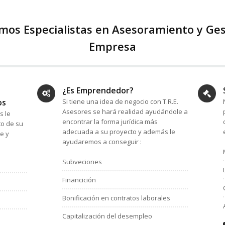
omos Especialistas en Asesoramiento y Ges
Empresa
¿Es Emprendedor?
os
Si tiene una idea de negocio con T.R.E.
Asesores se hará realidad ayudándole a
s le
encontrar la forma jurídica más
to de su
adecuada a su proyecto y además le
e y
ayudaremos a conseguir :
Subveciones
Financición
Bonificación en contratos laborales
Capitalización del desempleo