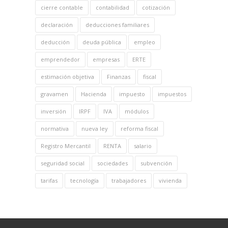
cierre contable
contabilidad
cotización
declaración
deducciones familiares
deducción
deuda pública
empleo
emprendedor
empresas
ERTE
estimación objetiva
Finanzas
fiscal
gravamen
Hacienda
impuesto
impuestos
inversión
IRPF
IVA
módulos
normativa
nueva ley
reforma fiscal
Registro Mercantil
RENTA
salario
seguridad social
sociedades
subvención
tarifas
tecnología
trabajadores
vivienda