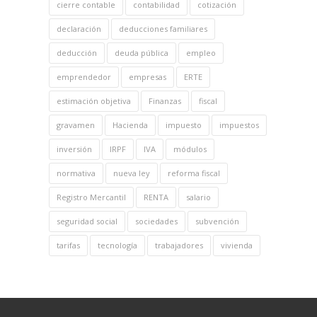
cierre contable
contabilidad
cotización
declaración
deducciones familiares
deducción
deuda pública
empleo
emprendedor
empresas
ERTE
estimación objetiva
Finanzas
fiscal
gravamen
Hacienda
impuesto
impuestos
inversión
IRPF
IVA
módulos
normativa
nueva ley
reforma fiscal
Registro Mercantil
RENTA
salario
seguridad social
sociedades
subvención
tarifas
tecnología
trabajadores
vivienda