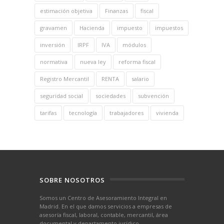
estimación objetiva
Finanzas
fiscal
gravamen
Hacienda
impuesto
impuestos
inversión
IRPF
IVA
módulos
normativa
nueva ley
reforma fiscal
Registro Mercantil
RENTA
salario
seguridad social
sociedades
subvención
tarifas
tecnología
trabajadores
vivienda
SOBRE NOSOTROS
Somos un Centro de Asesoramiento Integral en
Madrid. En el que damos servicios a empresas de
asesoría fiscal, laboral, contable, mercantil, área
documental y departamento jurídico.