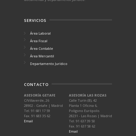
SERVICIOS
Área Laboral
Área Fiscal
Área Contable
Área Mercantil
Departamento Jurídico
CONTACTO
ASESORÍA GETAFE
ASESORÍA LAS ROZAS
C/Villaverde, 26
Calle Turín (B), 42
28902 - Getafe | Madrid
Planta 1 Oficina 6,
Tel. 91 681 17 59
Polígono Európolis
Fax. 91 683 35 62
28231 - Las Rozas | Madrid
Email
Tel. 91 637 39 50
Fax. 91 637 58 62
Email