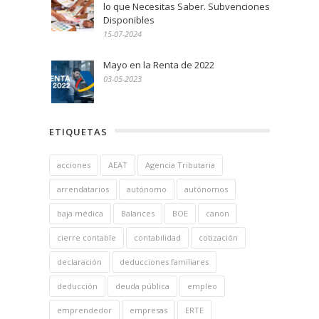
lo que Necesitas Saber. Subvenciones
Disponibles
15-07-2024
Mayo en la Renta de 2022
03-05-2023
ETIQUETAS
acciones
AEAT
Agencia Tributaria
arrendatarios
autónomo
autónomos
baja médica
Balances
BOE
canon
cierre contable
contabilidad
cotización
declaración
deducciones familiares
deducción
deuda pública
empleo
emprendedor
empresas
ERTE