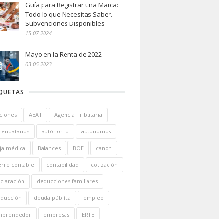
Guía para Registrar una Marca:
Todo lo que Necesitas Saber.
Subvenciones Disponibles
15-07-2024
Mayo en la Renta de 2022
03-05-2023
IQUETAS
ciones
AEAT
Agencia Tributaria
rendatarios
autónomo
autónomos
ja médica
Balances
BOE
canon
erre contable
contabilidad
cotización
claración
deducciones familiares
ducción
deuda pública
empleo
mprendedor
empresas
ERTE