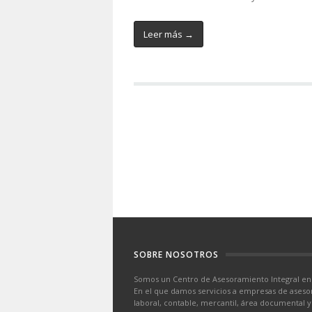
Leer más →
SOBRE NOSOTROS
Somos un Centro de Asesoramiento Integral en
En el que damos servicios a empresas de asesorí
laboral, contable, mercantil, área documental y