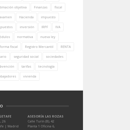
timación objetiva
Finanzas
fiscal
ravamen
Hacienda
impuesto
puestos
inversión
IRPF
IVA
ódulos
normativa
nueva ley
forma fiscal
Registro Mercantil
RENTA
lario
seguridad social
sociedades
bvención
tarifas
tecnología
abajadores
vivienda
TO
GETAFE
ASESORÍA LAS ROZAS
, 26
Calle Turín (B), 42
afe | Madrid
Planta 1 Oficina 6,