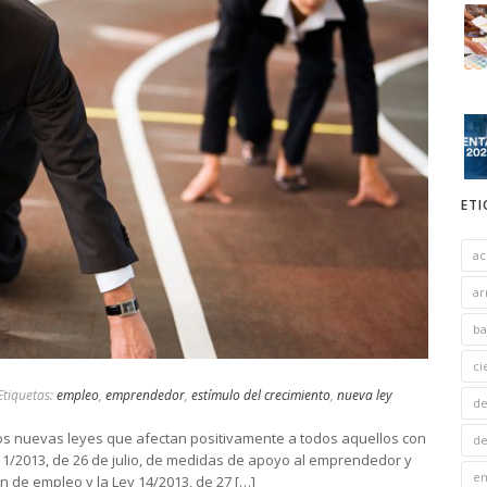
ET
ac
ar
ba
ci
tiquetas:
empleo
,
emprendedor
,
estímulo del crecimiento
,
nueva ley
de
dos nuevas leyes que afectan positivamente a todos aquellos con
de
11/2013, de 26 de julio, de medidas de apoyo al emprendedor y
e
ón de empleo y la Ley 14/2013, de 27 […]