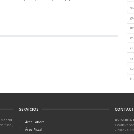
es
g
im
m
re
sa
su
tr
SERVICIOS
CONTAC
 Madrid.
ASESORÍA 
Área Laboral
a fiscal,
C/Villaverde
Área Fiscal
28902 - Get