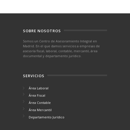
SOBRE NOSOTROS
Somos un Centro de Asesoramiento Integral en
Madrid. En el que damos servicios a empresas de
asesoría fiscal, laboral, contable, mercantil, área
documental y departamento jurídico.
SERVICIOS
Área Laboral
Área Fiscal
Área Contable
Área Mercantil
Departamento Jurídico