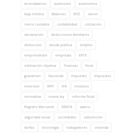
arrendatarios
autónomo
autónomos
baja médica
Balances
BOE
canon
cierre contable
contabilidad
cotización
declaración
deducciones familiares
deducción
deuda pública
empleo
emprendedor
empresas
ERTE
estimación objetiva
Finanzas
fiscal
gravamen
Hacienda
impuesto
impuestos
inversión
IRPF
IVA
módulos
normativa
nueva ley
reforma fiscal
Registro Mercantil
RENTA
salario
seguridad social
sociedades
subvención
tarifas
tecnología
trabajadores
vivienda