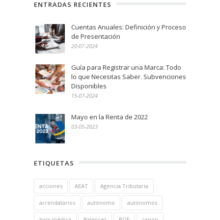
ENTRADAS RECIENTES
Cuentas Anuales: Definición y Proceso
de Presentación
20-07-2024
Guía para Registrar una Marca: Todo
lo que Necesitas Saber. Subvenciones
Disponibles
15-07-2024
Mayo en la Renta de 2022
03-05-2023
ETIQUETAS
acciones
AEAT
Agencia Tributaria
arrendatarios
autónomo
autónomos
baja médica
Balances
BOE
canon