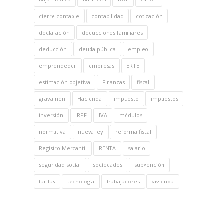
cierre contable
contabilidad
cotización
declaración
deducciones familiares
deducción
deuda pública
empleo
emprendedor
empresas
ERTE
estimación objetiva
Finanzas
fiscal
gravamen
Hacienda
impuesto
impuestos
inversión
IRPF
IVA
módulos
normativa
nueva ley
reforma fiscal
Registro Mercantil
RENTA
salario
seguridad social
sociedades
subvención
tarifas
tecnología
trabajadores
vivienda